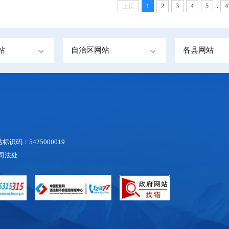
...
上页
1
2
3
4
5
4
站
自治区网站
各县网站
识码：5425000019
区司法处